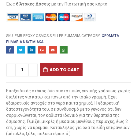
Έως
6 Άτοκες Δόσεις
με την Πιστωτική σας κάρτα
SKU:
EMR.EPOXY OSMOSIS FILLER EUMARIA
CATEGORY:
ΧΡΩΜΑΤΑ
EUMARIA ΝΑΥΤΙΛΙΑΚΑ
ADD TO CART
Εποξειδικός στόκος δύο συστατικών, γενικής χρήσεως χωρίς
διαλύτες για κάτω και πάνω από την ίσαλο γραμμή. Έχει
εξαιρετικές αντοχές στο νερό και τα χημικά. Η εξαιρετική
δατοστεγανότητά του, σε συνδυασμό με το γεγονός ότι δεν
συρρικνώνεται, τον καθιστά ιδανικό για την θεραπεία της
όσμωσης. Γεμίζει μικρές ή μεσαίου μεγέθους περιοχές, έως 2
cm, χωρίς να κρεμάει. Κατάλληλος για όλα τα είδη επιφανειών
(μέταλλο, ξύλο, πολυεστέρα κ.ά.).