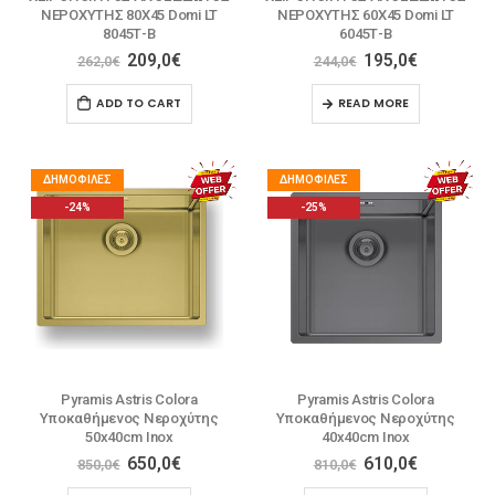
ΝΕΡΟΧΥΤΗΣ 80X45 Domi LT
ΝΕΡΟΧΥΤΗΣ 60X45 Domi LT
8045Τ-Β
6045Τ-Β
209,0
€
195,0
€
262,0
€
244,0
€
ADD TO CART
READ MORE
ΔΗΜΟΦΙΛΈΣ
ΔΗΜΟΦΙΛΈΣ
-24%
-25%
Pyramis Astris Colora
Pyramis Astris Colora
Υποκαθήμενος Νεροχύτης
Υποκαθήμενος Νεροχύτης
50x40cm Inox
40x40cm Inox
650,0
€
610,0
€
850,0
€
810,0
€