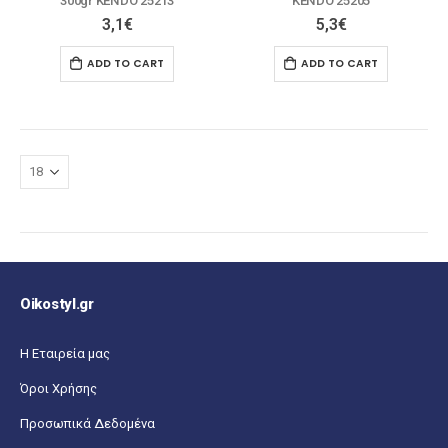
300gr KENDO 25213
KENDO 25205
3,1
€
5,3
€
ADD TO CART
ADD TO CART
Oikostyl.gr
Η Εταιρεία μας
Όροι Χρήσης
Προσωπικά Δεδομένα