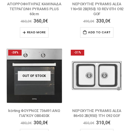
ΑΠΟΡΡΟΦΗΤΗΡΑΣ ΚΑΜΙΝΑΔΑ
ΝΕΡΟΧΥΤΗΣ PYRAMIS ALEA
ΤΕΤΡΑΓΩΝΗ PYRAMIS PLUS
116×50 2B(R50) 1D REV 0TH O92
60cm
GOF
360,0
€
330,0
€
460,0
€
490,0
€
READ MORE
ADD TO CART
-38%
-31%
OUT OF STOCK
körting ΦΟΥΡΝΟΣ 736491 ΑΝΩ
ΝΕΡΟΧΥΤΗΣ PYRAMIS ALEA
ΠΑΓΚΟΥ OB04S0X
86×50 2B(R50) 1TH O92 GOF
300,0
€
310,0
€
480,0
€
450,0
€