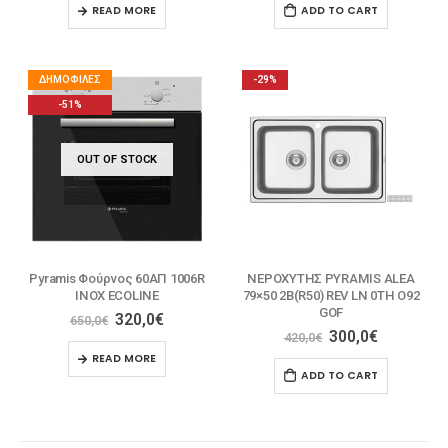
READ MORE
ADD TO CART
ΔΗΜΟΦΙΛΈΣ
-29%
-51%
OUT OF STOCK
Pyramis Φούρνος 60ΑΠ 1006R
ΝΕΡΟΧΥΤΗΣ PYRAMIS ALEA
INOX ECOLINE
79×50 2B(R50) REV LN 0TH O92
GOF
320,0
€
650,0
€
300,0
€
420,0
€
READ MORE
ADD TO CART