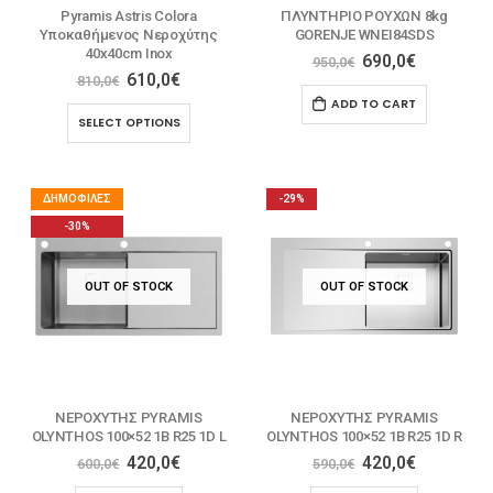
Pyramis Astris Colora
ΠΛΥΝΤΗΡΙΟ ΡΟΥΧΩΝ 8kg
Υποκαθήμενος Νεροχύτης
GORENJE WNEI84SDS
40x40cm Inox
690,0
€
950,0
€
610,0
€
810,0
€
ADD TO CART
SELECT OPTIONS
ΔΗΜΟΦΙΛΈΣ
-29%
-30%
OUT OF STOCK
OUT OF STOCK
ΝΕΡΟΧΥΤΗΣ PYRAMIS
ΝΕΡΟΧΥΤΗΣ PYRAMIS
OLYNTHOS 100×52 1B R25 1D L
OLYNTHOS 100×52 1B R25 1D R
420,0
€
420,0
€
600,0
€
590,0
€