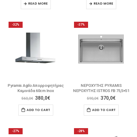
READ MORE
READ MORE
-32%
-37%
Pyramis Agilo Απορροφητήρας
ΝΕΡΟΧΥΤΗΣ PYRAMIS
Καμινάδα 60cm Inox
ΝΕΡΟΧΥΤΗΣ ISTROS FB 75,5×51
380,0
€
370,0
€
560,0
€
590,0
€
ADD TO CART
ADD TO CART
-27%
-28%