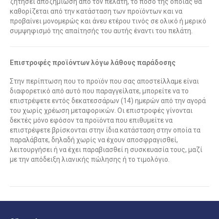
ζητήσει αποζημίωση από τον πελάτη, το ποσό της οποίας θα
καθορίζεται από την κατάσταση των προϊόντων και να
προβαίνει μονομερώς και άνευ ετέρου τινός σε ολικό ή μερικό
συμψηφισμό της απαίτησής του αυτής έναντι του πελάτη.
Επιστροφές προϊόντων λόγω λάθους παράδοσης
Στην περίπτωση που το προϊόν που σας αποστείλλαμε είναι
διαφορετικό από αυτό που παραγγείλατε, μπορείτε να το
επιστρέψετε εντός δεκατεσσάρων (14) ημερών από την αγορά
του χωρίς χρέωση μεταφορικών. Οι επιστροφές γίνονται
δεκτές μόνο εφόσον τα προϊόντα που επιθυμείτε να
επιστρέψετε βρίσκονται στην ίδια κατάσταση στην οποία τα
παραλάβατε, δηλαδή χωρίς να έχουν αποσφραγισθεί,
λειτουργήσει ή να έχει παραβιασθεί η συσκευασία τους, μαζί
με την απόδειξη λιανικής πώλησης ή το τιμολόγιο.