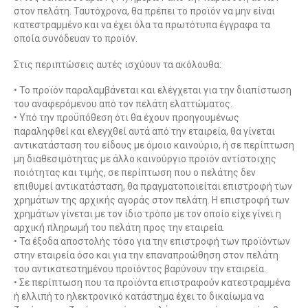
στον πελάτη. Ταυτόχρονα, θα πρέπει το προϊόν να μην είναι
κατεστραμμένο και να έχει όλα τα πρωτότυπα έγγραφα τα
οποία συνόδευαν το προϊόν.
Στις περιπτώσεις αυτές ισχύουν τα ακόλουθα:
• Το προϊόν παραλαμβάνεται και ελέγχεται για την διαπίστωση
του αναφερόμενου από τον πελάτη ελαττώματος.
• Υπό την προϋπόθεση ότι θα έχουν προηγουμένως
παραληφθεί και ελεγχθεί αυτά από την εταιρεία, θα γίνεται
αντικατάσταση του είδους με όμοιο καινούριο, ή σε περίπτωση
μη διαθεσιμότητας με άλλο καινούργιο προϊόν αντίστοιχης
ποιότητας και τιμής, σε περίπτωση που ο πελάτης δεν
επιθυμεί αντικατάσταση, θα πραγματοποιείται επιστροφή των
χρημάτων της αρχικής αγοράς στον πελάτη. Η επιστροφή των
χρημάτων γίνεται με τον ίδιο τρόπο με τον οποίο είχε γίνει η
αρχική πληρωμή του πελάτη προς την εταιρεία.
• Τα έξοδα αποστολής τόσο για την επιστροφή των προϊόντων
στην εταιρεία όσο και για την επαναπροώθηση στον πελάτη
του αντικατεστημένου προϊόντος βαρύνουν την εταιρεία.
• Σε περίπτωση που τα προϊόντα επιστραφούν κατεστραμμένα
ή ελλιπή το ηλεκτρονικό κατάστημα έχει το δικαίωμα να