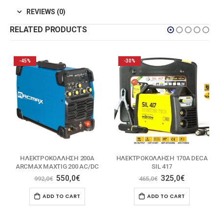
REVIEWS (0)
RELATED PRODUCTS
-45%
-30%
ΗΛΕΚΤΡΟΚΟΛΛΗΣΗ 200Α
ΗΛΕΚΤΡΟΚΟΛΛΗΣΗ 170Α DECA
ARCMAX MAXTIG 200 AC/DC
SIL 417
550,0
€
325,0
€
992,0
€
465,0
€
ADD TO CART
ADD TO CART