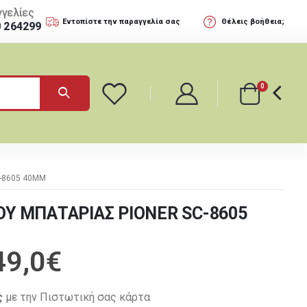
γελίες
Εντοπίστε την παραγγελία σας
Θέλεις βοήθεια;
0 264299
0
-8605 40MM
ΟΥ ΜΠΑΤΑΡΙΑΣ PIONER SC-8605
49,0
€
ς
με την Πιστωτική σας κάρτα