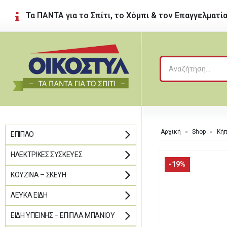
Τα ΠΑΝΤΑ για το Σπίτι, το Χόμπι & τον Επαγγελματί
Αρχική
»
Shop
»
Κή
ΈΠΙΠΛΟ
ΗΛΕΚΤΡΙΚΈΣ ΣΥΣΚΕΥΈΣ
-19%
ΚΟΥΖΊΝΑ – ΣΚΕΎΗ
ΛΕΥΚΆ ΕΊΔΗ
ΕΊΔΗ ΥΓΙΕΙΝΉΣ – ΈΠΙΠΛΑ ΜΠΆΝΙΟΥ