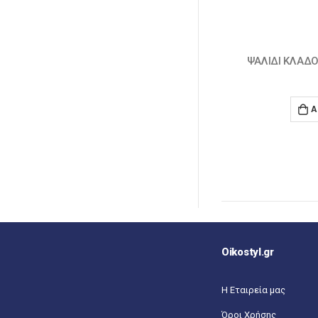
ΨΑΛΙΔΙ ΚΛΑΔΟΥ BAHCO P173-SL-85
ΚΟΝΤΑΡΟΨΑΛ
80,0
€
ADD TO CART
A
Oikostyl.gr
Η Εταιρεία μας
Όροι Χρήσης