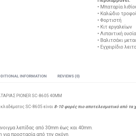
Περιλαμβάνει:
• Μπαταρία λιθίο
• Καλώδιο τροφο
• Φορτιστή
• Κιτ εργαλείων
• Λιπαντική ουσί
• Βαλιτσάκι μετ
• Εγχειρίδιο λειτ
DITIONAL INFORMATION
REVIEWS (0)
ΤΑΡΙΑΣ PIONER SC-8605 40MM
κλαδέματος SC-8605 είναι
8-10 φορές πιο αποτελεσματικό από τα 
άνοιγμα λεπίδας από 30mm έως και 40mm.
 για προστασία από την σκόνη.