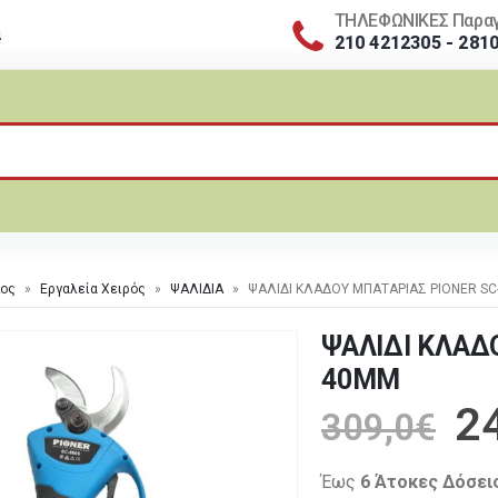
ΤΗΛΕΦΩΝΙΚΕΣ Παραγ
α
210 4212305 - 281
πος
»
Εργαλεία Χειρός
»
ΨΑΛΙΔΙΑ
»
ΨΑΛΙΔΙ ΚΛΑΔΟΥ ΜΠΑΤΑΡΙΑΣ PIONER SC
ΨΑΛΙΔΙ ΚΛΑΔ
40MM
2
309,0
€
Έως
6 Άτοκες Δόσει