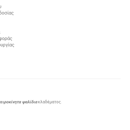
υ
δοσίας
α
αφοράς
ουργίας
χειροκίνητα ψαλίδια
κλαδέματος.