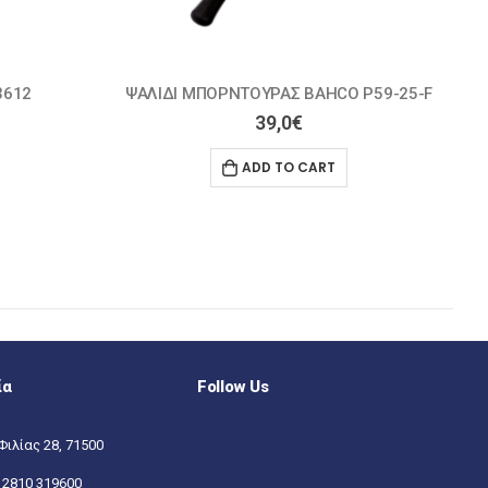
59-25-F
ΨΑΛΙΔΙ ΤΡΥΓΟΥ ARS ΚΥΡΤΟ 4cm 310
9,2
€
ADD TO CART
ία
Follow Us
Φιλίας 28, 71500
:
2810 319600