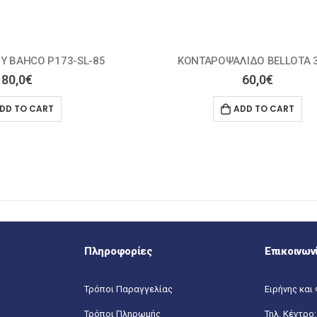
ΙΔΟ BELLOTA 3612
ΨΑΛΙΔΙ ΜΠΟΡΝΤΟΥΡΑΣ BAHCO P
60,0
€
39,0
€
DD TO CART
ADD TO CART
Πληροφορίες
Επικοινων
Τρόποι Παραγγελίας
Ειρήνης και 
Τρόποι Πληρωμής
Τηλ. Κέντρο