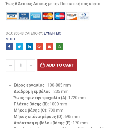
Έως
6 Άτοκες Δόσεις
με την Πιστωτική σας κάρτα
SKU:
80543
CATEGORY:
ΣΥΝΕΡΓΕΊΟ
MULTI
ADD TO CART
Εύρος εργασίας :
100-885 mm
Διαδρομή εμβόλου :
235 mm
Ύψος πριν την τροχαλία (A):
1720 mm
Πλάτος βάσης
(B)
:
1000 mm
Μήκος βάσης
(C)
:
700 mm
Μήκος επάνω μέρους
(D)
:
695 mm
Απόσταση εμβόλου βάσης
(E)
:
170 mm