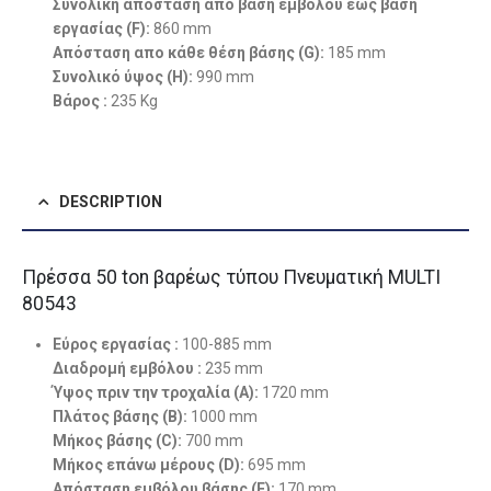
Συνολική απόσταση απο βάση εμβόλου έως βάση
εργασίας
(F)
:
860 mm
Απόσταση απο κάθε θέση βάσης
(G)
:
185 mm
Συνολικό ύψος
(H)
:
990 mm
Βάρος :
235 Kg
DESCRIPTION
Πρέσσα 50 ton βαρέως τύπου Πνευματική MULTI
80543
Εύρος εργασίας :
100-885 mm
Διαδρομή εμβόλου :
235 mm
Ύψος πριν την τροχαλία (A):
1720 mm
Πλάτος βάσης
(B)
:
1000 mm
Μήκος βάσης
(C)
:
700 mm
Μήκος επάνω μέρους
(D)
:
695 mm
Απόσταση εμβόλου βάσης
(E)
:
170 mm