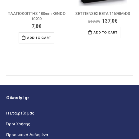
ΠΕΝΣΑ BETA 
37,0
€
–
43
 180mm KENDO
ΣΕΤ ΠΕΝΣΕΣ BETA 1169BM/D3
09
SELECT OPT
137,0
€
210,0
€
8
€
ADD TO CART
O CART
Oikostyl.gr
Η Εταιρεία μας
Όροι Χρήσης
Προσωπικά Δεδομένα