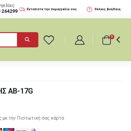
γελίες
Εντοπίστε την παραγγελία σας
Θέλεις βοήθεια;
0 264299
0
ΗΣ AB-17G
ς
με την Πιστωτική σας κάρτα