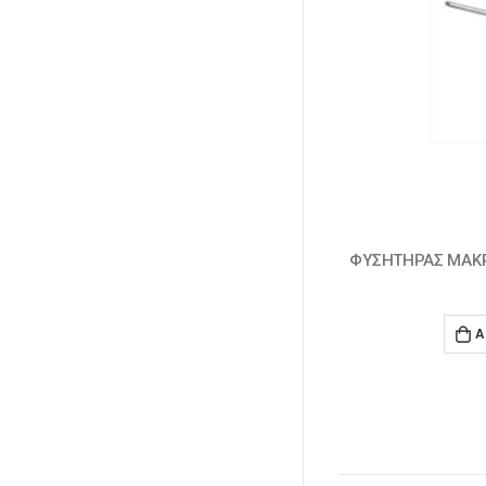
ΥΣΗΤΗΡΑΣ ΜΑΚΡΥ ΡΑΜΦΟΣ 6cm DG10A2
ΚΙΤ ΑΕΡΟΣ
4,0
€
ADD TO CART
A