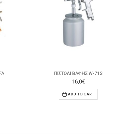
ΠΙΣΤΟΛΙ ΒΑΦΗΣ PQ-2UA
43,0
€
ADD TO CART