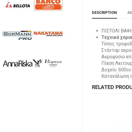
DESCRIPTION
AD
ΠΙΣΤΟΛΙ ΒΑΦ
Τεχνικά χαρα
Τύπος τροφοδ
Στάνταρ ακρο
Ακροφύσιο επι
Πίεση Λειτουργ
Δοχείο: 600cc
Κατανάλωση αέ
RELATED PROD