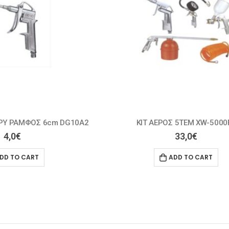
 5ΤΕΜ XW-5000FA
ΠΙΣΤΟΛΙ ΒΑΦΗΣ W-71S
33,0
€
16,0
€
DD TO CART
ADD TO CART