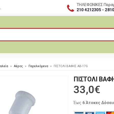
ΤΗΛΕΦΩΝΙΚΕΣ Παραγ
α
210 4212305 - 281
αλεία
»
Αέρος
»
Παρελκόμενα
»
ΠΙΣΤΟΛΙ ΒΑΦΗΣ AB-17G
ΠΙΣΤΟΛΙ ΒΑΦ
33,0
€
Έως
6 Άτοκες Δόσει