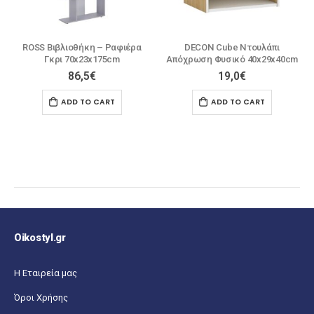
ROSS Βιβλιοθήκη – Ραφιέρα
DECON Cube Ντουλάπι
Γκρι 70x23x175cm
Απόχρωση Φυσικό 40x29x40cm
86,5
€
19,0
€
ADD TO CART
ADD TO CART
Oikostyl.gr
Η Εταιρεία μας
Όροι Χρήσης