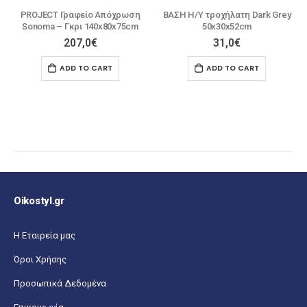
η
ΒΑΣΗ Η/Υ τροχήλατη Dark Grey
Reception PROGRESS Φυσικό/
m
50x30x52cm
Μαύρο 160x60x110cm
31,0
€
317,0
€
ADD TO CART
ADD TO CART
Oikostyl.gr
Η Εταιρεία μας
Όροι Χρήσης
Προσωπικά Δεδομένα