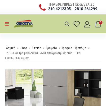
ΤΗΛΕΦΩΝΙΚΕΣ Παραγγελίες
210 4212305 - 2810 264299
0
Αρχική
»
Shop
»
Έπιπλο
»
Γραφείο
»
Γραφεία - Τραπέζια
»
PROJECT Γραφείο Δεξιά Γωνία Απόχρωση Sonoma – Γκρι
160×60/140x40cm