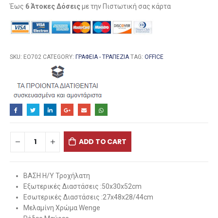
Έως
6 Άτοκες Δόσεις
με την Πιστωτική σας κάρτα
SKU:
ΕΟ702
CATEGORY:
ΓΡΑΦΕΊΑ - ΤΡΑΠΈΖΙΑ
TAG:
OFFICE
ADD TO CART
ΒΑΣΗ Η/Υ Τροχήλατη
Εξωτερικές Διαστάσεις :50x30x52cm
Εσωτερικές Διαστάσεις :27x48x28/44cm
Μελαμίνη Χρώμα Wenge