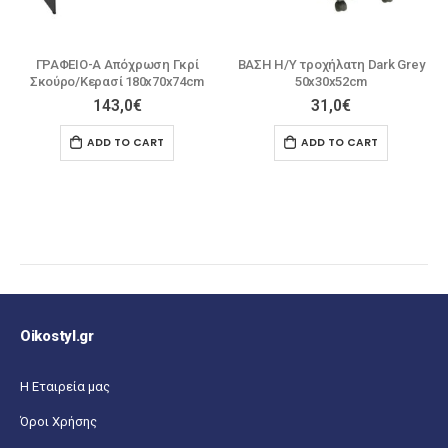
ΒΑΣΗ Η/Υ τροχήλατη Dark Grey
PROLINE Reception – Γραφείο
50x30x52cm
Απόχρωση Καρυδί Δρυς –
Μαύρο 180x75x110cm
31,0
€
393,0
€
ADD TO CART
ADD TO CART
Oikostyl.gr
Η Εταιρεία μας
Όροι Χρήσης