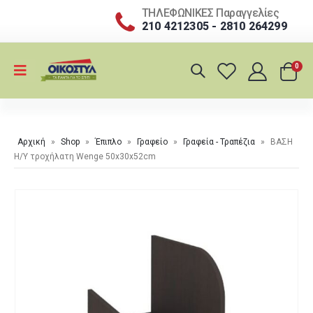
ΤΗΛΕΦΩΝΙΚΕΣ Παραγγελίες
210 4212305 - 2810 264299
0
Αρχική
»
Shop
»
Έπιπλο
»
Γραφείο
»
Γραφεία - Τραπέζια
»
ΒΑΣΗ
Η/Υ τροχήλατη Wenge 50x30x52cm