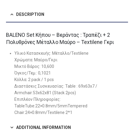
DESCRIPTION
BALENO Set Κήπου – Βεράντας : Τραπέζι + 2
Πολυθρόνες Μέταλλο Μαύρο – Textilene Γκρι
Υλικό Κατασκευής: Μέταλλο/Textilene
Χρώματα: Μαύρο/Γκρι
Μικτό Βάρος: 10,600
Όγκος/Τεμ.: 0,1021
Κόλλα: 2 pack / 1 pcs
Διαστάσεις Συσκευασίας: Table : 69x63x7 /
Armchair:53x62x81 (Stack 2pcs)
Επιπλέον Πληροφορίες:
TableTube:22×0.8mm/5mmTempered
Chair:24×0.8mm/Textilene 2*1
ADDITIONAL INFORMATION