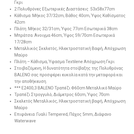
Γκρι
2 Πολυθρόνες Εξωτερικές Διαστάσεις :53x58x77cm
Κάθισμα :Μήκος 37/32cm, Βάθος 40cm, Ύψος Καθίσματος
42cm
Πλάτη :Μήκος 32/31cm, Ύψος 77cm Εσωτερικά 38cm
Μπράτσα :Άνοιγμα 46cm, Ύψος 59/70cm Εσωτερικά
17/28cm
Μεταλλικός Σκελετός, Ηλεκτροστατική Βαφή, Απόχρωση
Μαύρο
Πλάτη – Κάθισμα, Ύφασμα Textilene Απόχρωση Γκρι
Στοιβαζόμενη, Η δυνατότητα στοίβαξης της Πολυθρόνας
BALENO σας προσφέρει ευκολία κατά την μεταφορά και
την αποθήκευση.
*** Ε2400,3 BALENO Τραπέζι Φ60cm Μεταλλικό Μαύρο
Τραπέζι Στρογγυλό, Διάμετρος 60cm, Ύψος 70cm
Σκελετός Μεταλλικός, Ηλεκτροστατική βαφή, Απόχρωση
Μαύρο
Επιφάνεια :Γυαλί Tempered, Πάχος 5mm, Διάφανο
Waterwave