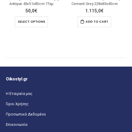
Cement Grey 228x83x65cm
Βεράντας, Μέταλλο Βαφή
Μαύρο Μαξιλάρι Μαύρο PU
1.115,0
€
1Τεμ
57,0
€
71,0
€
ADD TO CART
ADD TO CART
Oikostyl.gr
Η Εταιρεία μας
Όροι Χρήσης
Προσωπικά Δεδομένα