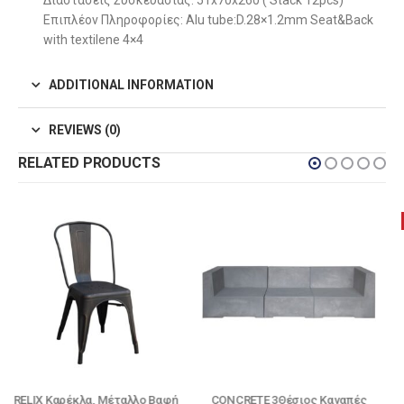
Διαστάσεις Συσκευασίας: 51x70x260 ( Stack 12pcs)
Επιπλέον Πληροφορίες: Alu tube:D.28×1.2mm Seat&Back
with textilene 4×4
ADDITIONAL INFORMATION
REVIEWS (0)
RELATED PRODUCTS
-20%
CONCRETE 3Θέσιος Καναπές
STRIPE Kαρέκλα Κήπου