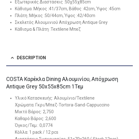
Εξωτερικές Διαστάσεις :50χ55χ85cm
Κάθισμα :Μήκος :41/37cm, Βάθος :42cm, Ύψος :45cm
Πλάτη :Μήκος :50/44cm, Ύψος :42/40cm
Σκελετός Αλουμινιού Απόχρωση Antique Grey
Κάθισμα & Πλάτη :Textilene Μπεζ
DESCRIPTION
COSTA Καρέκλα Dining Αλουμινίου, Απόχρωση
Antique Grey 50x55x85cm 1Τεμ
Υλικό Κατασκευής: Αλουμίνιο/Textilene
Χρώματα: Γκρι/Μπεζ-Tortora-Sand-Cappuccino
Μικτό Βάρος: 2,750
Καθαρό Βάρος: 2,600
Όγκος/Τεμ.: 0,0774
Κόλλα: 1 pack / 12 pcs