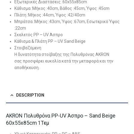
Εξωτερικές Διαστάσεις :60x55x85cm
Κάθισμα :Μήκος :40cm, Βάθος :45cm, Ύψος :45cm
Πλάτη :Μήκος :44cm, Ύψος :42/40cm
Μπράτσα :Mήκος :43cm, Ύψος :67cm, Εσωτερικό Ύψος
:22cm
Σκελετός ΡΡ – UV Άσπρο
Κάθισμα & Πλάτη ΡΡ – UV Sand Beige
Στοιβαζόμενη
Η δυνατότητα στοίβαξης της Πολυθρόνας AKRON
σας προσφέρει ευκολία κατά την μεταφορά και την
αποθήκευση.
DESCRIPTION
AKRON Πολυθρόνα PP-UV Άσπρο – Sand Beige
60x55x85cm 1Τεμ