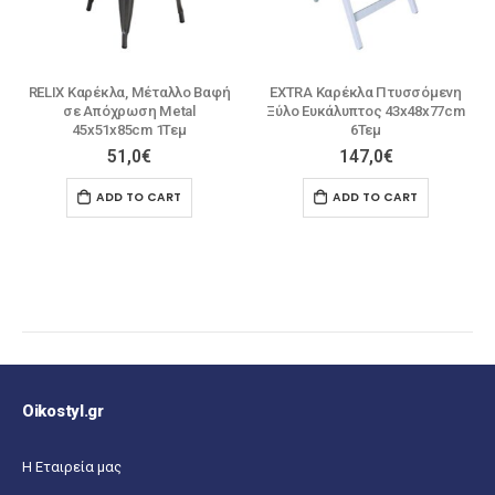
RELIX Καρέκλα, Μέταλλο Βαφή
EXTRA Καρέκλα Πτυσσόμενη
σε Απόχρωση Metal
Ξύλο Ευκάλυπτος 43x48x77cm
45x51x85cm 1Τεμ
6Τεμ
51,0
€
147,0
€
ADD TO CART
ADD TO CART
Oikostyl.gr
Η Εταιρεία μας