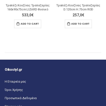
Τραπέζι Κουζίνας Τραπεζαρίας
Τραπέζι Κουζίνας Τραπεζαρίας
160x90x75cm LIZARD Φυσικό
D.120cm H.75cm ROD
533,0
€
257,0
€
ADD TO CART
ADD TO CART
Oikostyl.gr
Η Εταιρεία μας
Όροι Χρήσης
Προσωπικά Δεδομένα