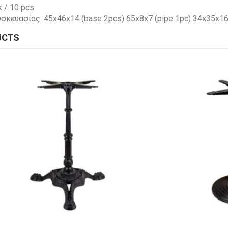
k / 10 pcs
σκευασίας: 45x46x14 (base 2pcs) 65x8x7 (pipe 1pc) 34x35x16
UCTS