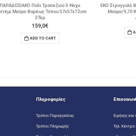
όδι Τραπεζιού 3-Νυχο
ΕΚΟ Στρογγυλό Βάση Τραπεζιού
αρέως Τύπου 57x57x72cm
Μαύρο/9,70 Kg D. 43 H.72cm
2Τεμ
110,0
€
159,0
€
ADD TO CART
DD TO CART
Πληροφορίες
Επικοινων
Τρόποι Παραγγελίας
Ειρήνης και 
Τρόποι Πληρωμής
Τηλ. Κέντρο