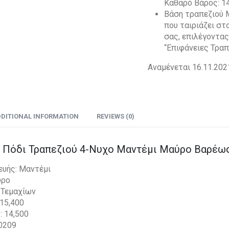
Καθαρό Βάρος: 1
Βάση τραπεζιού Μ
που ταιριάζει στ
σας, επιλέγοντας
“Επιφάνειες Τρα
Αναμένεται 16.11.202
DITIONAL INFORMATION
REVIEWS (0)
Πόδι Τραπεζιού 4-Νυχο Μαντέμι Μαύρο Βαρέως
ευής: Μαντέμι
ύρο
 Τεμαχίων
15,400
 14,500
,0209