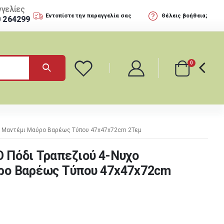
γελίες
Εντοπίστε την παραγγελία σας
Θέλεις βοήθεια;
0 264299
0
ο Μαντέμι Μαύρο Βαρέως Τύπου 47x47x72cm 2Τεμ
Πόδι Τραπεζιού 4-Νυχο
ρο Βαρέως Τύπου 47x47x72cm