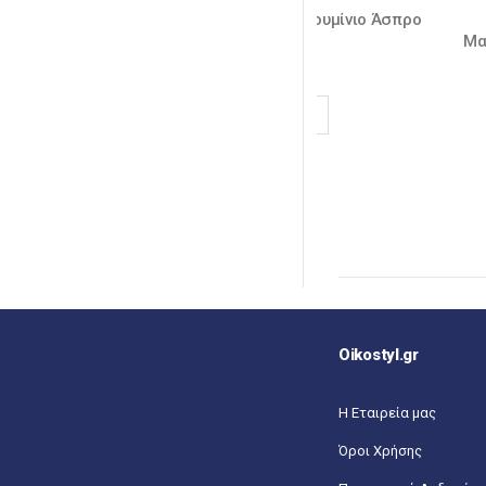
CTORY Πόδι Τραπεζιού Αλουμίνιο Άσπρο
ΠΑΡΑΔΟΣΙΑΚΟ Π
66×66 H.69cm
Μαντέμι Μαύρο Β
50,5
€
ADD TO CART
A
Oikostyl.gr
Η Εταιρεία μας
Όροι Χρήσης