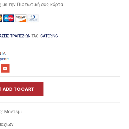
ς
με την Πιστωτική σας κάρτα
ΆΣΕΙΣ ΤΡΑΠΕΖΙΏΝ
TAG:
CATERING
ADD TO CART
ς: Μαντέμι
μαχίων