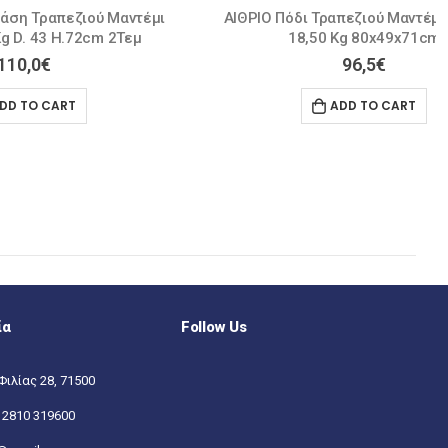
 Μαντέμι
ΑΙΘΡΙΟ Πόδι Τραπεζιού Μαντέμι Μαύρο /
 2Τεμ
18,50 Kg 80x49x71cm
96,5
€
ADD TO CART
ία
Follow Us
Φιλίας 28, 71500
:
2810 319600