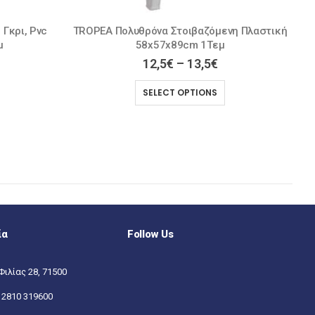
 Πλαστική
ΣΥΡΟΣ Καρέκλα Εμποτισμού Λάκα Άσπρο
41x45x88cm
37,0
€
47,5
€
ADD TO CART
ία
Follow Us
Φιλίας 28, 71500
:
2810 319600