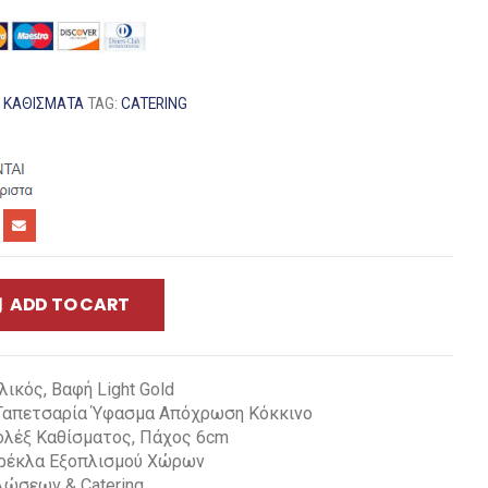
:
ΚΑΘΊΣΜΑΤΑ
TAG:
CATERING
ADD TO CART
ικός, Βαφή Light Gold
Ταπετσαρία Ύφασμα Απόχρωση Κόκκινο
ολέξ Καθίσματος, Πάχος 6cm
αρέκλα Εξοπλισμού Χώρων
λώσεων & Catering