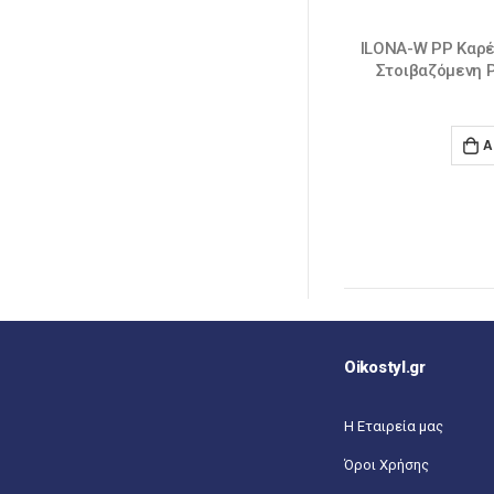
LONA-W PP Καρέκλα Εστίασης – Catering
LINDA Καρέκλα Πτ
Στοιβαζόμενη PP Άσπρο 40x45x89cm
Άσπρο 4
32,0
€
ADD TO CART
A
Oikostyl.gr
Η Εταιρεία μας
Όροι Χρήσης