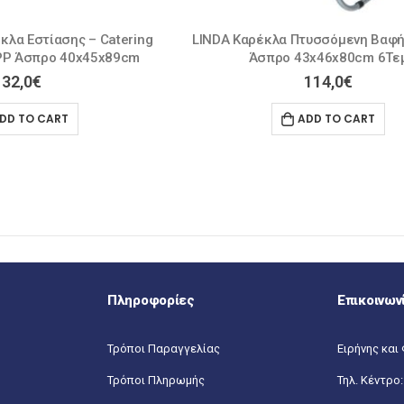
υσσόμενη Βαφή Γκρι, Pvc
TROPEA Πολυθρόνα Στοιβαζόμενη
3x46x80cm 6Τεμ
58x57x89cm 1Τεμ
114,0
€
12,5
€
–
13,5
€
DD TO CART
SELECT OPTIONS
Πληροφορίες
Επικοινων
Τρόποι Παραγγελίας
Ειρήνης και 
Τρόποι Πληρωμής
Τηλ. Κέντρο