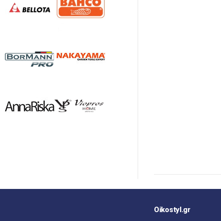
Oikostyl.gr