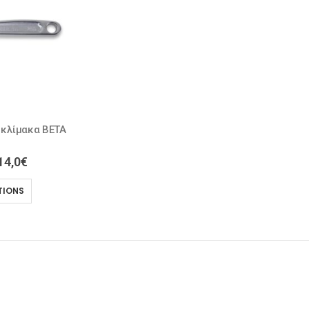
 κλίμακα BETA
14,0
€
TIONS