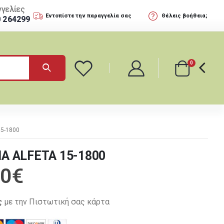
γελίες
Εντοπίστε την παραγγελία σας
Θέλεις βοήθεια;
0 264299
0
15-1800
A ALFETA 15-1800
,0
€
ς
με την Πιστωτική σας κάρτα