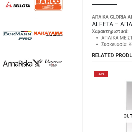
ΑΠΛΙΚΑ GLORIA A
ALFETA – ΑΠΛΙ
Χαρακτηριστικά:
ΑΠΛΙΚΑ ΜΕ Σ
Συσκευασία: Κ
RELATED PROD
43%
OUT OF STOCK