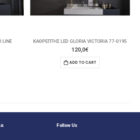
A 77-0195
ΚΑΘΡΕΠΤΗΣ LED GLORIA DIAMOND 77-0212
198,0
€
ADD TO CART
ία
Follow Us