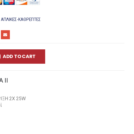
:
ΑΠΛΊΚΕΣ-ΚΑΘΡΈΠΤΕΣ
ADD TO CART
 ΙΙ
ΙΞΗ 2Χ 25W
ί