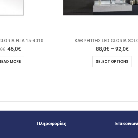
D GLORIA SOLO LINE
ΚΑΘΡΕΠΤΗΣ LED GLORIA VICTORI
0
€
–
92,0
€
120,0
€
ECT OPTIONS
ADD TO CART
Πληροφορίες
Επικοινων