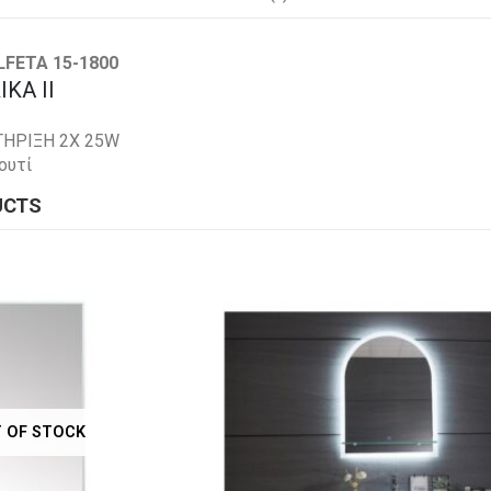
LFETA 15-1800
ΚΑ ΙΙ
ΤΗΡΙΞΗ 2Χ 25W
ουτί
UCTS