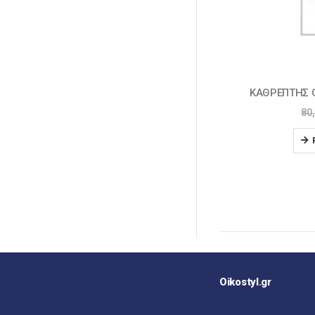
ΚΑΘΡΕΠΤΗΣ GLORIA FLIA 15-4010
ΚΑΘΡΕΠΤΗΣ LE
46,0
€
88,
80,0
€
READ MORE
SEL
Oikostyl.gr