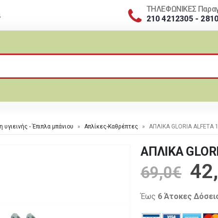
ΤΗΛΕΦΩΝΙΚΕΣ Παραγ
α
210 4212305 - 281
η υγιεινής - Έπιπλα μπάνιου
»
Απλίκες-Καθρέπτες
»
ΑΠΛΙΚΑ GLORIA ALFETA 
ΑΠΛΙΚΑ GLORI
42
69,0
€
Έως
6 Άτοκες Δόσει