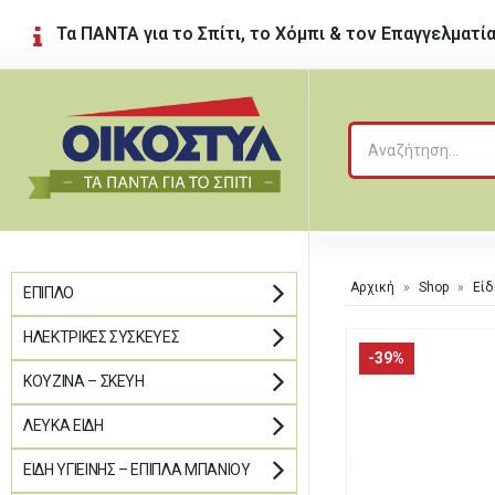
Τα ΠΑΝΤΑ για το Σπίτι, το Χόμπι & τον Επαγγελματί
Αρχική
»
Shop
»
Είδ
ΈΠΙΠΛΟ
ΗΛΕΚΤΡΙΚΈΣ ΣΥΣΚΕΥΈΣ
-39%
ΚΟΥΖΊΝΑ – ΣΚΕΎΗ
ΛΕΥΚΆ ΕΊΔΗ
ΕΊΔΗ ΥΓΙΕΙΝΉΣ – ΈΠΙΠΛΑ ΜΠΆΝΙΟΥ